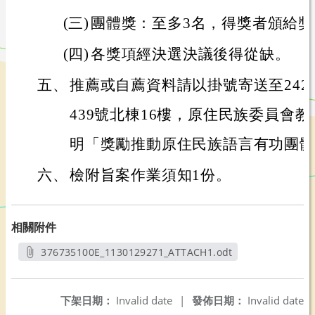
(三)
團體獎：至多3名，得獎者頒給獎
(四)
各獎項經決選決議後得從缺。
五、
推薦或自薦資料請以掛號寄送至242
439號北棟16樓，原住民族委員會
明「獎勵推動原住民族語言有功團體
六、
檢附旨案作業須知1份。
相關附件
376735100E_1130129271_ATTACH1.odt
另開新視窗
下架日期：
Invalid date
|
發佈日期：
Invalid date