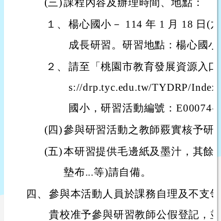
(三)
課程內容及辦理時間、地點：
１、
楊心國小－ 114 年 1 月 18 
成長研習。研習地點：楊心國小 
２、
請至「桃園市教育發展資源入口網
s://drp.tyc.edu.tw/TYDRP/
國小，研習活動編號：E00074-24
(四)
參與研習活動之教師覈實核予研
(五)
本研習提供毛邊紙及墨汁，其餘書
墊布...等)請自備。
四、
參與本活動人員於課務自理及不支領
貴校准予參與研習教師公假登記，並於