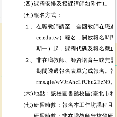
(四)
課程安排及授課講師如附件1。
(五)
報名方式：
１、
在職教師請至「全國教師在職進修網」（h
ce.edu.tw）報名，開放報名時
期一）起，課程代碼及報名截止
２、
非在職教師、師資培育生或無需
期間透過報名表單完成報名。報名表單
rms.gle/wVJrAhcLfUhu2EzN9。
(六)
地點：該校圖書館校區(臺北市和平
(七)
研習時數：報名本工作坊課程且
研習時數；非在職教師無核發研