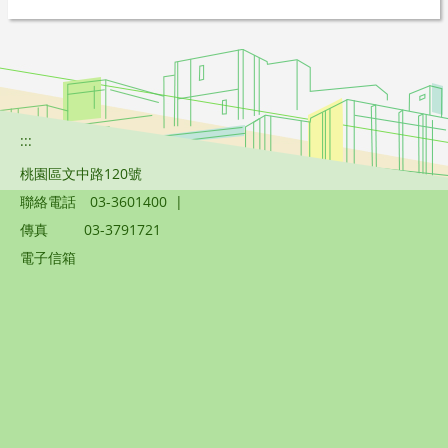
:::
桃園區文中路120號
聯絡電話
03-3601400
|
傳真
03-3791721
電子信箱