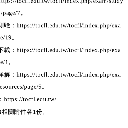
://tocfl.edu.tw/tocfl/index.php/exam/study
s/page/7。
ttps://tocfl.edu.tw/tocfl/index.php/exa
ge/19。
ttps://tocfl.edu.tw/tocfl/index.php/exa
ge/1。
ttps://tocfl.edu.tw/tocfl/index.php/exa
esources/page/5。
ps://tocfl.edu.tw/
驗相關附件各1份。