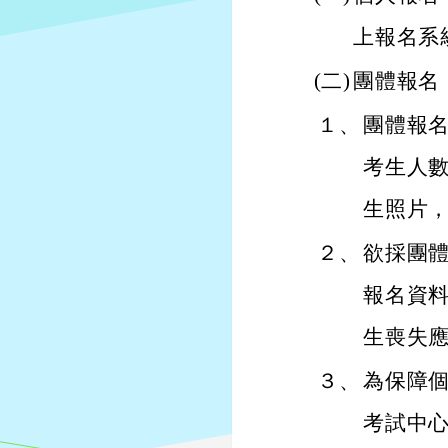
上報名系
(二)
團體報名
１、
團體報
考生人數
生照片
２、
欲採團
報名資
生喪失
３、
為保障
考試中