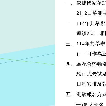
一、
依據國家華語
2月2日華測字
二、
114年共舉
連續2天，
三、
114年共舉
行，可作為
四、
為配合勞動部
驗正式考試
日程安排及
五、
測驗報名方
(一)
個人報名