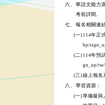
六、
華語文能力
考前詳閱。
七、
報名相關連
(一)
114年正式考試
hp/sign_u
(二)
114年預試日程
gn_up/tw/
(三)
線上報名系統：
八、
學習資源：
(一)
準備級與