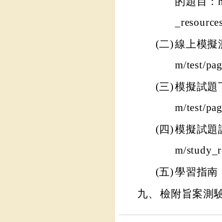
的題目：https
_resource
(二)
線上模擬測驗：h
m/test/pa
(三)
模擬試題下載：h
m/test/pa
(四)
模擬試題詳解：h
m/study_r
(五)
學習指南：htt
九、
檢附旨案測