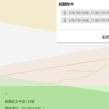
相關附件
376735100E_11301197
另開
376735100E_11301197
另開
點
:::
桃園區文中路120號
聯絡電話
03-3601400
|