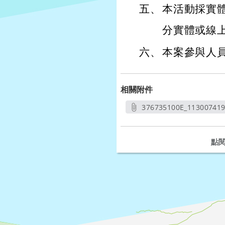
五、
本活動採實
分實體或線
六、
本案參與人員
相關附件
376735100E_11300741
另開
點