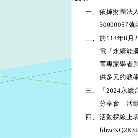
一、
依據財團法人
3000005
二、
於113年8
電『永續能
育專家學者
供多元的教
三、
「2024永
分享會」活
四、
活動採線上表單報
fdrzcKQ2KS