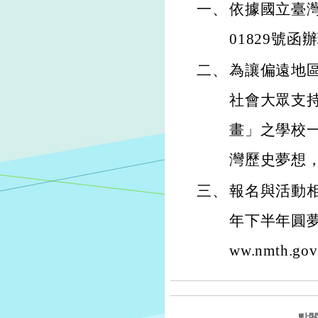
一、
依據國立臺灣
01829號函
二、
為讓偏遠地
社會大眾支
畫」之學校
灣歷史夢想
三、
報名與活動相
年下半年圓夢
ww.nmth.gov
點