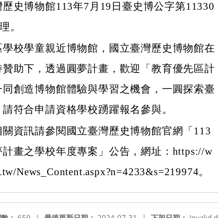
歷史博物館113年7月19日臺史博公字第11330
辦理。
區學校學童親近博物館，國立臺灣歷史博物館在
持贊助下，透過圓夢計畫，歡迎「教育優先區計
一同創造博物館體驗與學習之機會，一圓探索臺
，請符合申請資格學校踴躍報名參與。
關資訊請參閱國立臺灣歷史博物館官網「113
計畫之學校年度專案」公告，網址：https://w
.tw/News_Content.aspx?n=4233&s=219974。
閱數：
659
|
最後更新日期：
2024-07-31
|
下架日期：
Invalid d