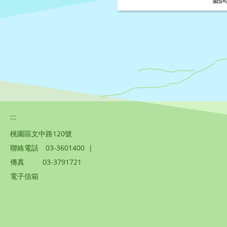
:::
桃園區文中路120號
聯絡電話
03-3601400
|
傳真
03-3791721
電子信箱