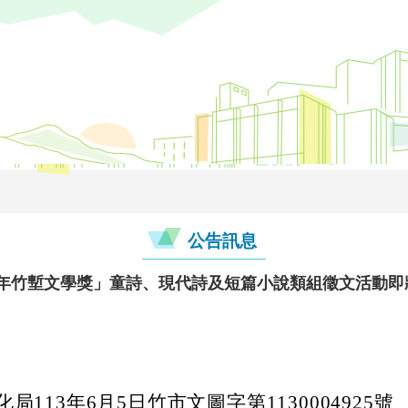
公告訊息
4年竹塹文學獎」童詩、現代詩及短篇小說類組徵文活動即
局113年6月5日竹市文圖字第1130004925號