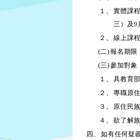
１、
實體課程
三）及9
２、
線上課程
(二)
報名期限
(三)
參加對象
１、
具教育
２、
專職原
３、
原住民
４、
欲了解
四、
如有任何疑