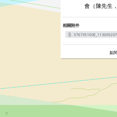
會（陳先生，電
相關附件
376735100E_11300520
另開
點
:::