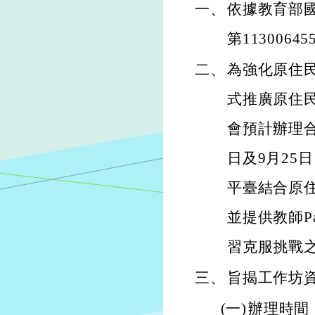
一、
依據教育部國
第1130064
二、
為強化原住
式推廣原住
會預計辦理合
日及9月25日
平臺結合原
並提供教師P
習克服挑戰
三、
旨揭工作坊
(一)
辦理時間