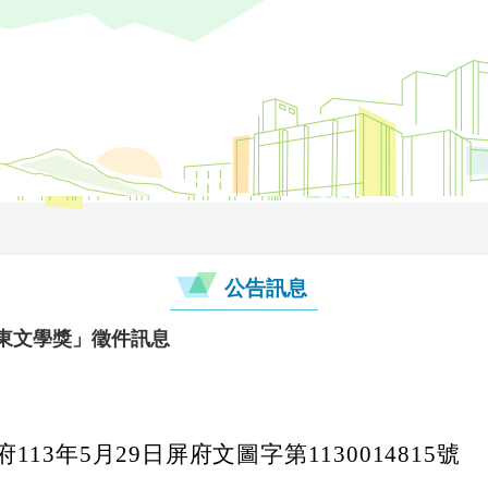
公告訊息
屏東文學獎」徵件訊息
13年5月29日屏府文圖字第1130014815號