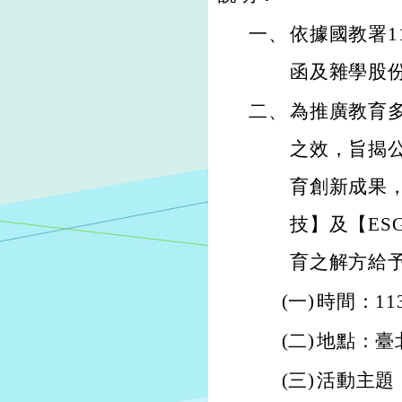
一、
依據國教署11
函及雜學股份有
二、
為推廣教育
之效，旨揭
育創新成果
技】及【E
育之解方給
(一)
時間：11
(二)
地點：臺
(三)
活動主題