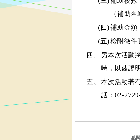
(三)
補助校數
（補助名
(四)
補助金額：
(五)
檢附徵件
四、
另本次活動
時，以茲證
五、
本次活動若
話：02-2729-
點