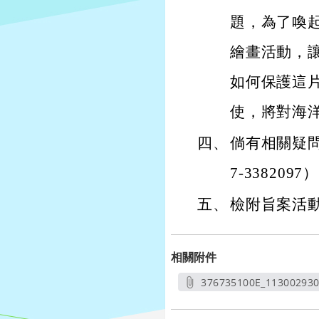
題，為了喚
繪畫活動，
如何保護這
使，將對海
四、
倘有相關疑
7-3382097
五、
檢附旨案活
相關附件
376735100E_11300293
另開