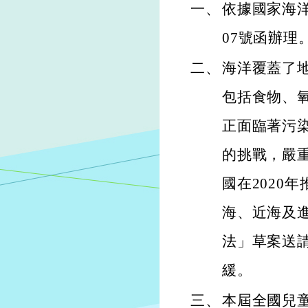
一、
依據國家海洋研
07號函辦理
二、
海洋覆蓋了
包括食物、
正面臨著污
的挑戰，嚴
國在2020
海、近海及
法」草案送
緩。
三、
本屆全國兒童