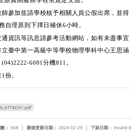
差旅費由服務學校依規定支應。
教師參加並請學校核予相關人員公假出席，並得
務自理原則下擇日補休6小時。
交通資訊等訊息請參考活動網站，如有未盡事宜
市立臺中第一高級中等學校物理學科中心王思涵
4)2222-6081分機811。
1份。
56_ATTACH1.pdf
新視窗
閱數：
668
|
最後更新日期：
2024-02-29
|
下架日期：
Invalid d