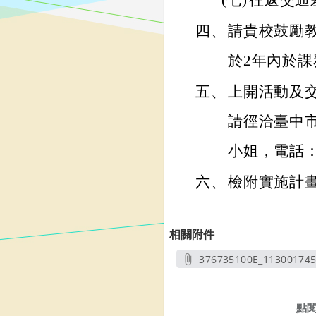
(七)
往返交通
四、
請貴校鼓勵
於2年內於課
五、
上開活動及
請徑洽臺中
小姐，電話：(0
六、
檢附實施計畫
相關附件
376735100E_11300174
另開
點