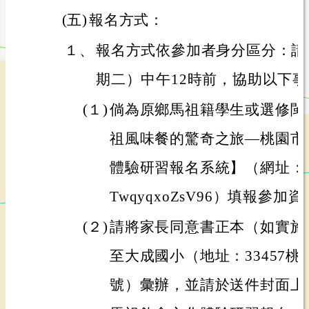
(五)
報名方式：
１、
報名方式依參加者身分區分：請於1
期二）中午12時前，協助以下
(１)
倘為原鄉馬祖籍學生或選修閩
祖風味餐的驚奇之旅—桃園市1
體驗研習報名系統】（網址：https:/
TwqyqxoZsV96）填報參加
(２)
請將家長同意書正本（如實施
至大成國小（地址：33457桃
號）彙辦，並請於送件封面上加