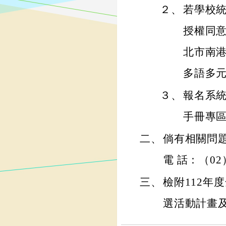
２、
若學校
授權同意
北市南港
多語多
３、
報名系
手冊專區（h
二、
倘有相關問
電 話：（02）
三、
檢附112年
選活動計畫