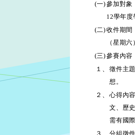
(一)
參加對象
12學年
(二)
收件期間：
（星期六
(三)
參賽內容
１、
徵件主
想。
２、
心得內
文、歷
需有國際
３、
分組徵