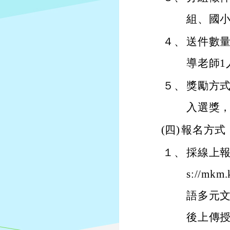
組、國小
４、
送件數量
導老師1
５、
獎勵方
入選獎
(四)
報名方式
１、
採線上報
s://m
語多元
後上傳