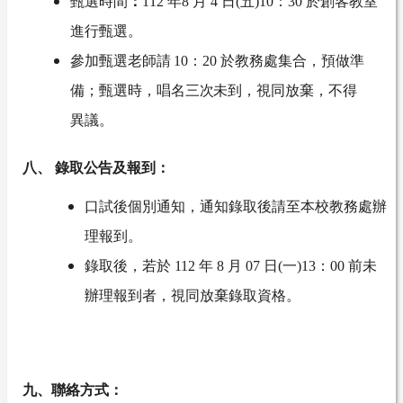
甄選時間
：
112
年8
月 4 日(五)10：30 於創客教室
進行甄選。
參加甄選老師請 10
：20 於教務處集合，預做準
備；甄選時，
唱名三次未到，視同
放棄，不得
異議。
八、 錄取公告及報到：
口試後個別通知，通知錄取後請至本校教務處辦
理報到。
錄取後，若於 112
年 8
月 07
日(一)13：00 前未
辦理報到者，視同放棄錄取資格。
九、聯絡方式：