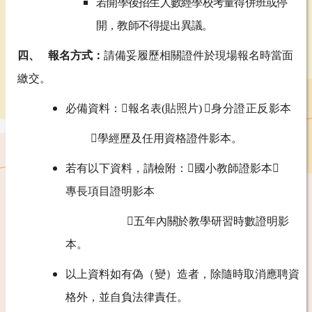
若開學後招生人數經學校考量
得併班或停
開，教師不得提出異議。
四、 報名方式：
請備妥履歷相關證件於現場報名時當面
繳交。
必備資料：
報名表(貼照片)

身分證正反影本
學經歷及任用資格證件影本。
若有以下資料，請檢附：
國小教師證影本
專長項目證明影本

五年內關於教學研
習時數證明影
本。
以上資料如有偽（變）造者，除隨時取消應聘資
格外，並自負法律責任。