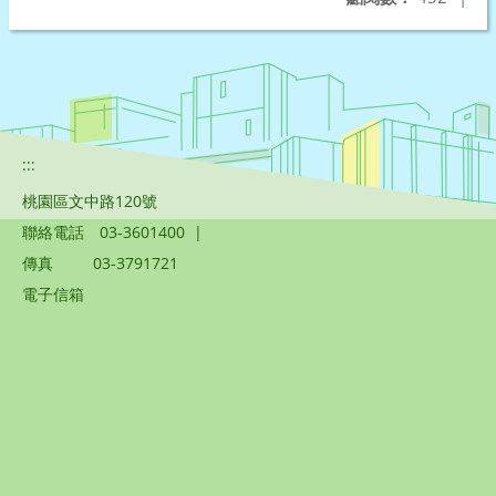
:::
桃園區文中路120號
聯絡電話
03-3601400
|
傳真
03-3791721
電子信箱