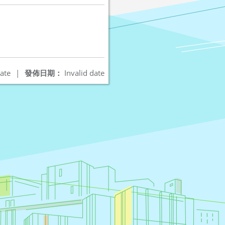
ate
|
發佈日期：
Invalid date