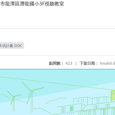
園市龍潭區潛龍國小
3F
視聽教室
作坊計畫.DOC
視窗
點閱數：
423
|
下架日期：
Invalid d