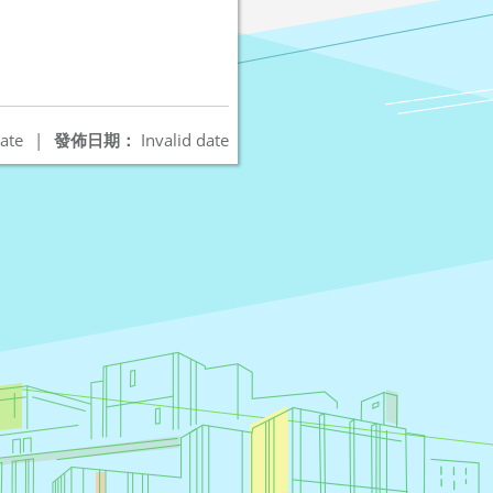
ate
|
發佈日期：
Invalid date