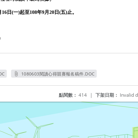
月
16
日
(
一
)
起至
108
年
9
月
20
日
(
五
)
止。
件
OC
1080603閱讀心得競賽報名稿件.DOC
另開新視窗
點閱數：
414
|
下架日期：
Invalid d