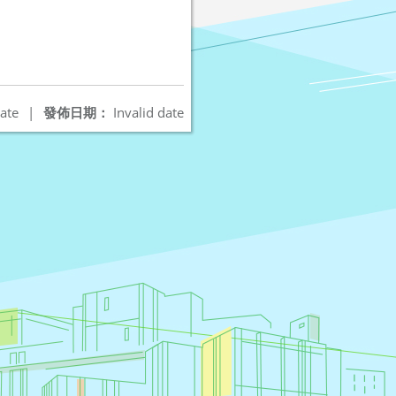
ate
|
發佈日期：
Invalid date